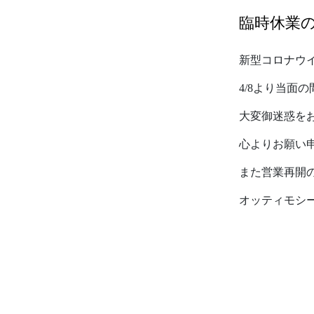
臨時休業
新型コロナウ
4/8より当面
大変御迷惑を
心よりお願い
また営業再開
オッティモシ