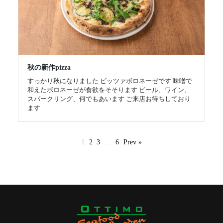
秋の新作pizza
すっかり秋になりました ピッツァボロネーゼです 味噌で
和えたボロネーゼが食欲をそそります ビール、ワイン、
スパークリング、何でもあいます ご来店お待ちしており
ます
1
2
3
…
6
Prev »