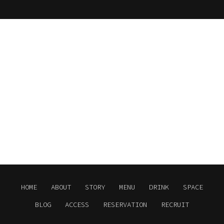
HOME
ABOUT
STORY
MENU
DRINK
SPACE
BLOG
ACCESS
RESERVATION
RECRUIT